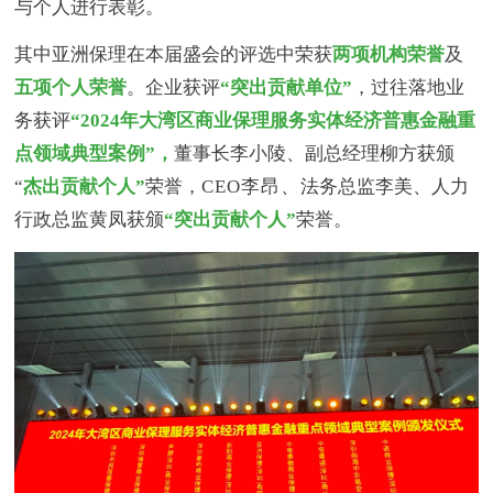
与个人进行表彰。
其中亚洲保理在本届盛会的评选中荣获
两项机构荣誉
及
五项个人荣誉
。企业获评
“突出贡献单位”
，过往落地业
务获评
“2024年大湾区商业保理服务实体经济普惠金融重
点领域典型案例”，
董事长李小陵、副总经理柳方获颁
“
杰出贡献个人”
荣誉，
CEO李昂、
法务总监李美、人力
行政总监黄凤获颁
“突出贡献个人”
荣誉。