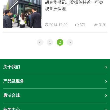
胡春华书记、梁振英特首一行参
观亚洲保理
2014-12-09
371
3191
<
1
2
>
关于我们
产品及服务
廉洁合规
新闻中心