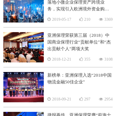
落地小微企业保理资产跨境业
务，实现引入欧洲境外资金购买
境内资产
2019-05-17
210
3369
亚洲保理荣获第三届（2018）中
国商业保理行业“贡献单位”和“杰
出贡献个人”两项大奖
2018-12-21
355
3108
新榜单：亚洲保理入选“2018中国
物流金融50佳企业”
2018-09-21
297
2954
捷报再传，亚洲保理荣膺“前海十