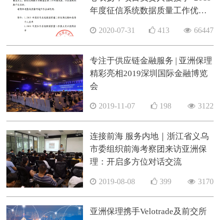
年度征信系统数据质量工作优秀
个人”称号
2020-07-31
413
66447
专注于供应链金融服务 | 亚洲保理
精彩亮相2019深圳国际金融博览
会
2019-11-07
198
3122
连接前海 服务内地｜浙江省义乌
市委组织前海考察团来访亚洲保
理：开启多方位对话交流
2019-08-08
399
3170
亚洲保理携手Velotrade及前交所